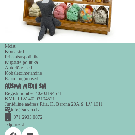
Meist
Kontaktid
Privaatsuspoliitika
Küpsiste poliitika
Autoriõigused
Kohaletoimetamine
E-poe tingimused
AUSMA MEDIA SIA
Registrinumber 40203194571
KMKR LV 40203194571
Juriidiline aadress Riia, K. Barona 28A-9, LV-1011
info@ausma.lv
+371 2933 8072
Jälgi meid