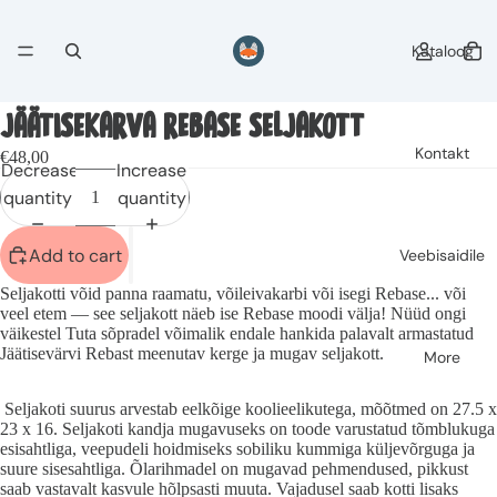
Kataloog
JÄÄTISEKARVA REBASE SELJAKOTT
Kontakt
€48,00
Decrease
Increase
quantity
quantity
Add to cart
Veebisaidile
Seljakotti võid panna raamatu, võileivakarbi või isegi Rebase... või
veel etem — see seljakott näeb ise Rebase moodi välja! Nüüd ongi
väikestel Tuta sõpradel võimalik endale hankida palavalt armastatud
Jäätisevärvi Rebast
meenutav kerge ja mugav seljakott.
More
Seljakoti suurus arvestab eelkõige koolieelikutega, mõõtmed on 27.5 x
23 x 16. Seljakoti kandja mugavuseks on toode varustatud tõmblukuga
esisahtliga, veepudeli hoidmiseks sobiliku kummiga küljevõrguga ja
suure sisesahtliga. Õlarihmadel on mugavad pehmendused, pikkust
saab vastavalt kasvule hõlpsasti muuta. Vajadusel saab kotti lisaks