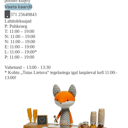
poolsel küljel)
Vaata kaardil
371 25649843
Lahtiolekuajad
P: Puhkeaeg
T: 11:00 – 19:00
N: 11:00 – 19:00
N: 11:00 – 19:00
E: 11:00 – 19:00
L: 11:00 – 19:00*
P: 11:00 – 19:00
Vahetund – 13:00 - 13:30
* Kohtu „Tutas Lietuva“ tegelastega igal laupäeval kell 11:00–
13:00!