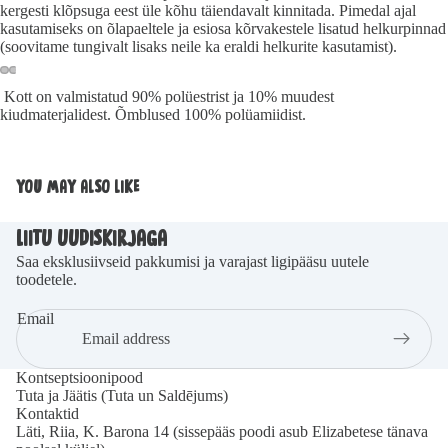
kergesti klõpsuga eest üle kõhu täiendavalt kinnitada. Pimedal ajal
kasutamiseks on õlapaeltele ja esiosa kõrvakestele lisatud helkurpinnad
(soovitame tungivalt lisaks neile ka eraldi
helkurite
kasutamist).
Kott on valmistatud 90% polüestrist ja 10% muudest
kiudmaterjalidest. Õmblused 100% polüamiidist.
YOU MAY ALSO LIKE
LIITU UUDISKIRJAGA
Saa eksklusiivseid pakkumisi ja varajast ligipääsu uutele
toodetele.
Email
Kontseptsioonipood
Tuta ja Jäätis (Tuta un Saldējums)
Kontaktid
Läti, Riia, K. Barona 14 (sissepääs poodi asub Elizabetese tänava