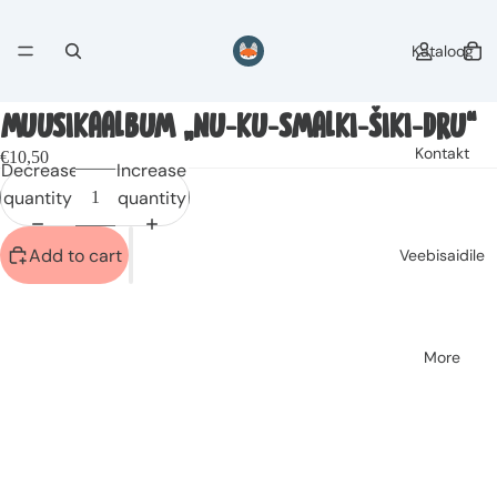
Kataloog
MUUSIKAALBUM „NU-KU-SMALKI-ŠIKI-DRU“
Kontakt
€10,50
Decrease
Increase
quantity
quantity
Add to cart
Veebisaidile
More