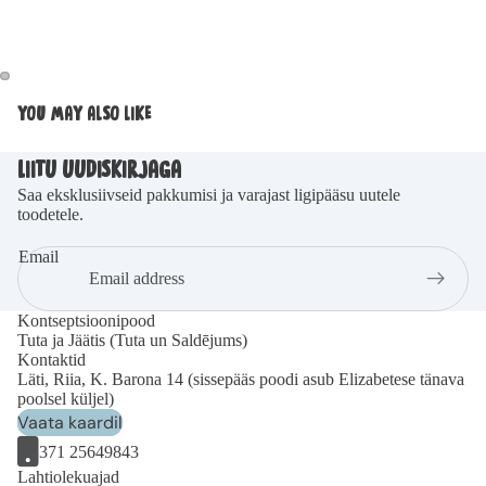
YOU MAY ALSO LIKE
LIITU UUDISKIRJAGA
Saa eksklusiivseid pakkumisi ja varajast ligipääsu uutele
toodetele.
Email
Kontseptsioonipood
Tuta ja Jäätis (Tuta un Saldējums)
Kontaktid
Läti, Riia, K. Barona 14 (sissepääs poodi asub Elizabetese tänava
poolsel küljel)
Vaata kaardil
371 25649843
Lahtiolekuajad