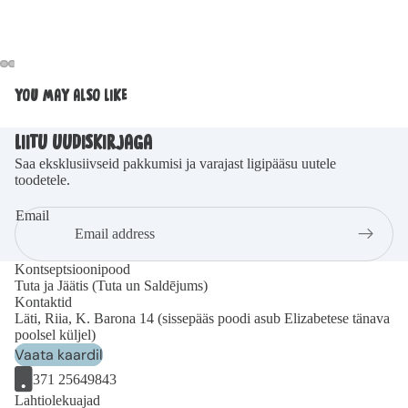
YOU MAY ALSO LIKE
LIITU UUDISKIRJAGA
Saa eksklusiivseid pakkumisi ja varajast ligipääsu uutele
toodetele.
Email
Kontseptsioonipood
Tuta ja Jäätis (Tuta un Saldējums)
Kontaktid
Läti, Riia, K. Barona 14 (sissepääs poodi asub Elizabetese tänava
poolsel küljel)
Vaata kaardil
371 25649843
Lahtiolekuajad