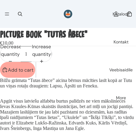
Kataloog
PICTURE BOOK "TUTAS ĀBECE"
Kontakt
€10,00
Decrease
Increase
quantity
quantity
Add to cart
Veebisaidile
Bilžu grāmata “Tutas ābece” aicina bērnus mācīties lasīt kopā ar Tutu
un viņas rotaļu draugiem: Lapsu, Āpsīti un Feneku.
More
Apgūt visus latviešu alfabēta burtus palīdzēs ne vien mākslinieces
Ievas Kraules-Kūnas skaistās ilustrācijas, bet arī mīļi un jocīgi pantiņi.
Mazajiem lasītājiem tie jau labi pazīstami no dziesmām, kas radītas
īpaši raidījumiem “Tutas lietas”, “Ukulele” un “Īkšķi Tīkšķi”, to vārdu
autori ir Elizabete Lukšo-Ražinska, Edvards Kuks, Kārlis Vērdiņš,
Ivars Šteinbergs, Inga Mastiņa un Jana Egle.